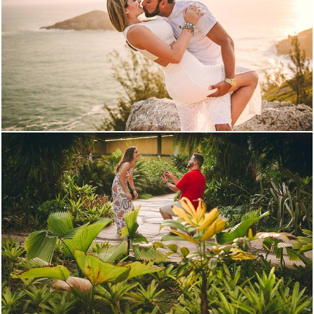
2850
158
3104
242