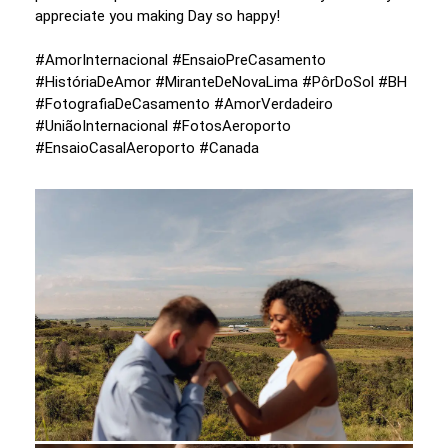
appreciate you making Day so happy!
#AmorInternacional #EnsaioPreCasamento
#HistóriaDeAmor #MiranteDeNovaLima #PôrDoSol #BH
#FotografiaDeCasamento #AmorVerdadeiro
#UniãoInternacional #FotosAeroporto
#EnsaioCasalAeroporto #Canada