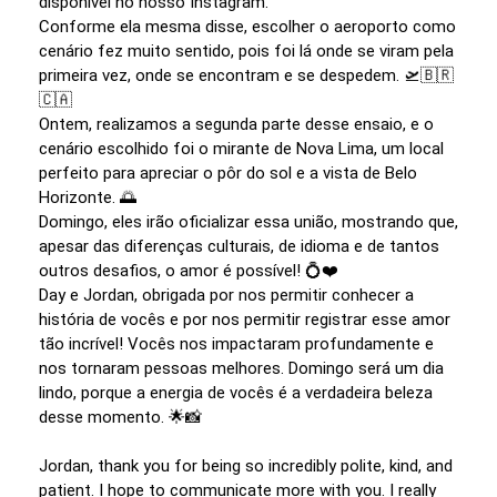
disponível no nosso Instagram.
Conforme ela mesma disse, escolher o aeroporto como
cenário fez muito sentido, pois foi lá onde se viram pela
primeira vez, onde se encontram e se despedem. 🛫🇧🇷
🇨🇦
Ontem, realizamos a segunda parte desse ensaio, e o
cenário escolhido foi o mirante de Nova Lima, um local
perfeito para apreciar o pôr do sol e a vista de Belo
Horizonte. 🌅
Domingo, eles irão oficializar essa união, mostrando que,
apesar das diferenças culturais, de idioma e de tantos
outros desafios, o amor é possível! 💍❤️
Day e Jordan, obrigada por nos permitir conhecer a
história de vocês e por nos permitir registrar esse amor
tão incrível! Vocês nos impactaram profundamente e
nos tornaram pessoas melhores. Domingo será um dia
lindo, porque a energia de vocês é a verdadeira beleza
desse momento. 🌟📸
Jordan, thank you for being so incredibly polite, kind, and
patient. I hope to communicate more with you. I really