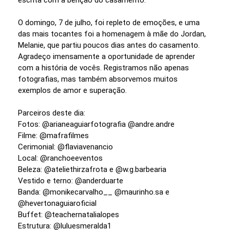
O domingo, 7 de julho, foi repleto de emoções, e uma
das mais tocantes foi a homenagem à mãe do Jordan,
Melanie, que partiu poucos dias antes do casamento.
Agradeço imensamente a oportunidade de aprender
com a história de vocês. Registramos não apenas
fotografias, mas também absorvemos muitos
exemplos de amor e superação.
Parceiros deste dia:
Fotos: @arianeaguiarfotografia @andre.andre
Filme: @mafrafilmes
Cerimonial: @flaviavenancio
Local: @ranchoeeventos
Beleza: @ateliethirzafrota e @w.g.barbearia
Vestido e terno: @anderduarte
Banda: @monikecarvalho__ @maurinho.sa e
@hevertonaguiaroficial
Buffet: @teachernatalialopes
Estrutura: @luluesmeralda1