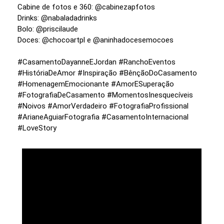
Cabine de fotos e 360: @cabinezapfotos
Drinks: @nabaladadrinks
Bolo: @priscilaude
Doces: @chocoartpl e @aninhadocesemocoes
#CasamentoDayanneEJordan #RanchoEventos
#HistóriaDeAmor #Inspiração #BênçãoDoCasamento
#HomenagemEmocionante #AmorESuperação
#FotografiaDeCasamento #MomentosInesquecíveis
#Noivos #AmorVerdadeiro #FotografiaProfissional
#ArianeAguiarFotografia #CasamentoInternacional
#LoveStory