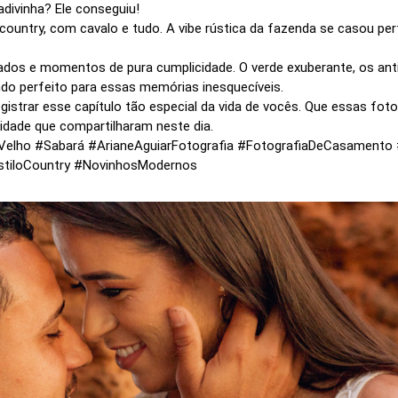
adivinha? Ele conseguiu!
country, com cavalo e tudo. A vibe rústica da fazenda se casou p
onados e momentos de pura cumplicidade. O verde exuberante, os ant
do perfeito para essas memórias inesquecíveis.
registrar esse capítulo tão especial da vida de vocês. Que essas f
idade que compartilharam neste dia.
alVelho #Sabará #ArianeAguiarFotografia #FotografiaDeCasament
tiloCountry #NovinhosModernos