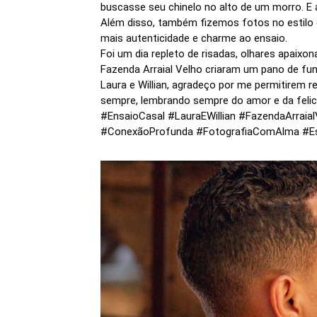
buscasse seu chinelo no alto de um morro. E 
Além disso, também fizemos fotos no estilo 
mais autenticidade e charme ao ensaio.
Foi um dia repleto de risadas, olhares apaix
Fazenda Arraial Velho criaram um pano de fun
Laura e Willian, agradeço por me permitirem 
sempre, lembrando sempre do amor e da felic
#EnsaioCasal #LauraEWillian #FazendaArrai
#ConexãoProfunda #FotografiaComAlma #Es