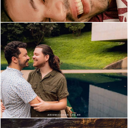
836
222