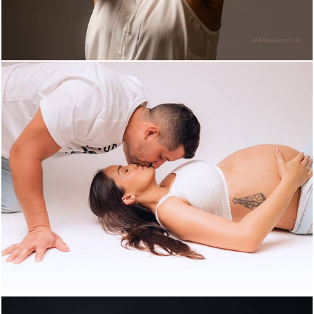
714
42