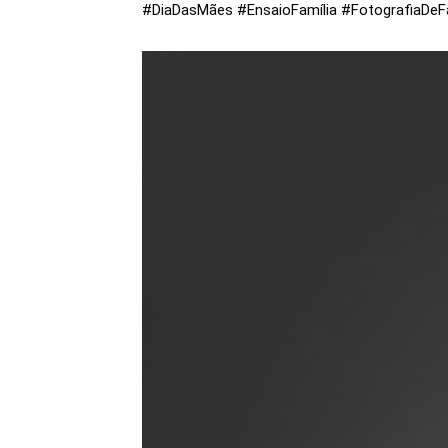
#DiaDasMães #EnsaioFamília #FotografiaDeFa