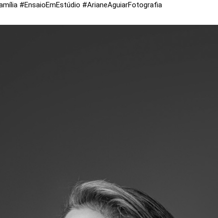
mília #EnsaioEmEstúdio #ArianeAguiarFotografia