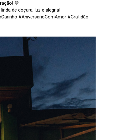
ração! 💛
nda de doçura, luz e alegria!
omCarinho #AniversarioComAmor #Gratidão