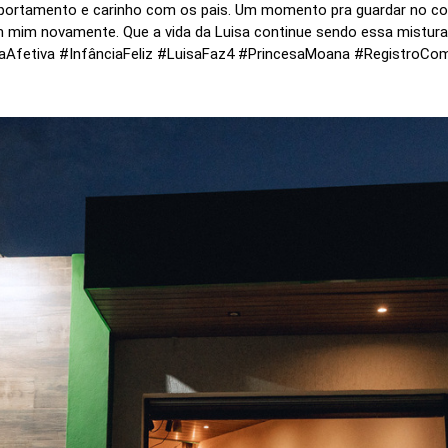
ortamento e carinho com os pais. Um momento pra guardar no co
 mim novamente. Que a vida da Luisa continue sendo essa mistura li
fiaAfetiva #InfânciaFeliz #LuisaFaz4 #PrincesaMoana #RegistroC