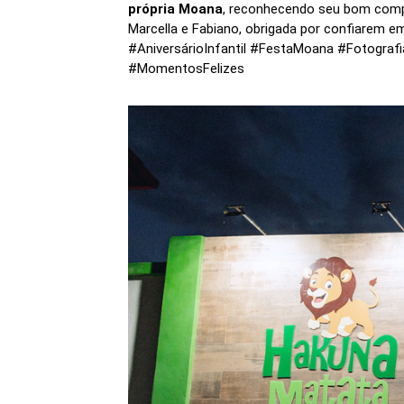
própria Moana
, reconhecendo seu bom comp
Marcella e Fabiano, obrigada por confiarem em
#AniversárioInfantil #FestaMoana #Fotogra
#MomentosFelizes