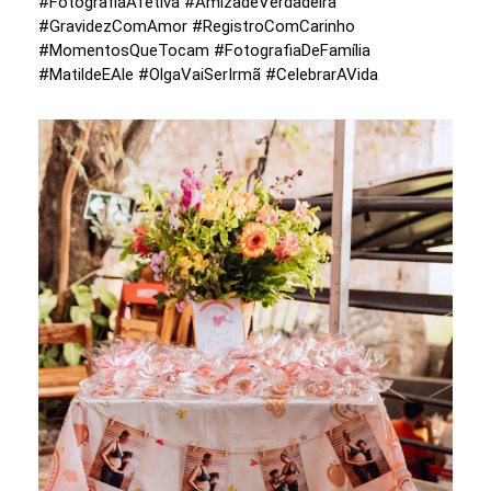
#FotografiaAfetiva #AmizadeVerdadeira
#GravidezComAmor #RegistroComCarinho
#MomentosQueTocam #FotografiaDeFamília
#MatildeEAle #OlgaVaiSerIrmã #CelebrarAVida