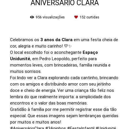
ANIVERSÁRIO CLARA
956
visualizações
152
curtidas
Celebramos os
3 anos da Clara
em uma festa cheia de
cor, alegria e muito carinho! 💛✨
O local escolhido foi o aconchegante
Espaço
Unidunité
, em Pedro Leopoldo, perfeito para
momentos leves, com brincadeiras, família reunida e
muitos sorrisos.
Foi lindo ver a Clara explorando cada cantinho, brincando
com os amigos e distribuindo amor com seu jeitinho
doce e cheio de energia. Ver uma criança tão feliz nos
lembra do que realmente importa: a simplicidade dos
encontros e o valor das boas memórias.
Gratidão à família por me permitir registrar esse dia tão
especial. Que essas imagens sejam lembranças queridas
por muitos e muitos anos!
#AniversárioClara #3Aninhos #FestaInfantil #Unidunité