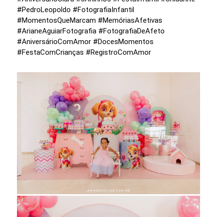
#PedroLeopoldo #FotografiaInfantil
#MomentosQueMarcam #MemóriasAfetivas
#ArianeAguiarFotografia #FotografiaDeAfeto
#AniversárioComAmor #DocesMomentos
#FestaComCrianças #RegistroComAmor