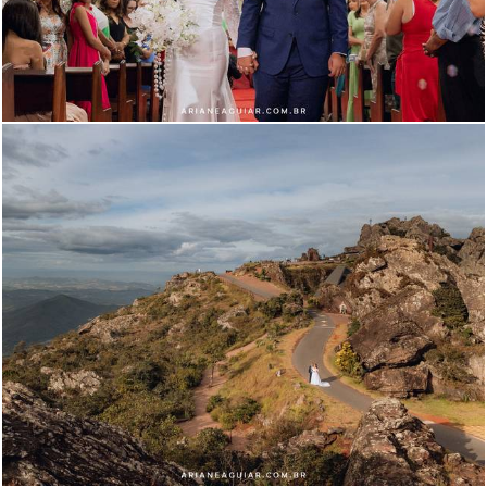
558
73