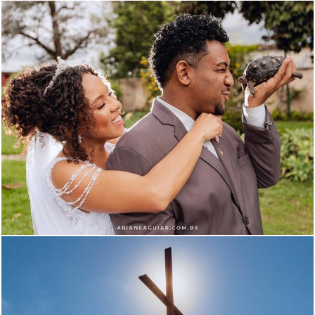
577
131