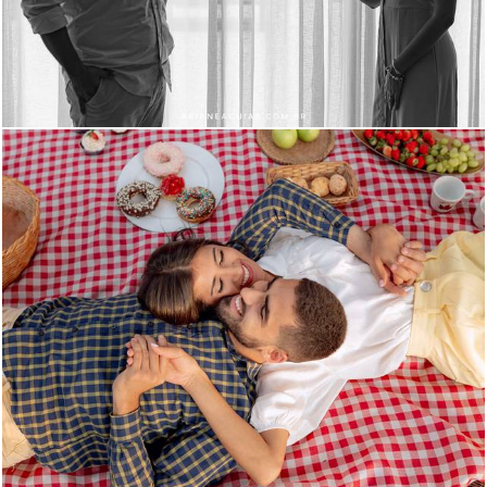
680
94
2740
36