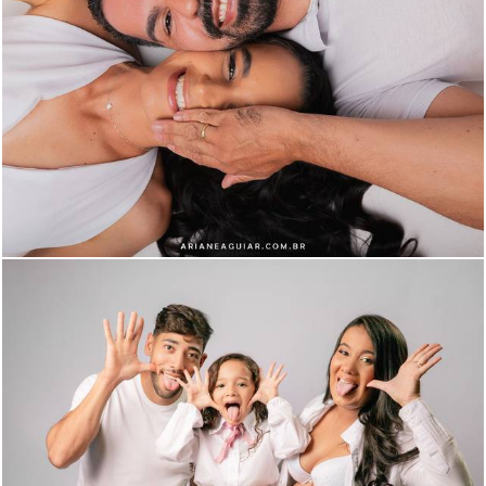
591
45