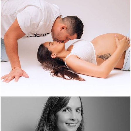
714
42