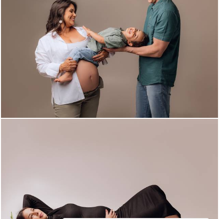
1128
54