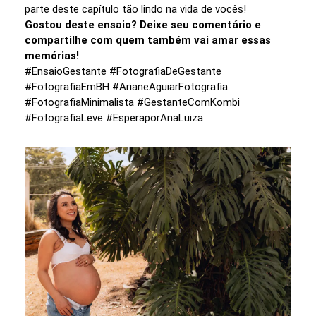
parte deste capítulo tão lindo na vida de vocês!
Gostou deste ensaio? Deixe seu comentário e
compartilhe com quem também vai amar essas
memórias!
#EnsaioGestante #FotografiaDeGestante
#FotografiaEmBH #ArianeAguiarFotografia
#FotografiaMinimalista #GestanteComKombi
#FotografiaLeve #EsperaporAnaLuiza