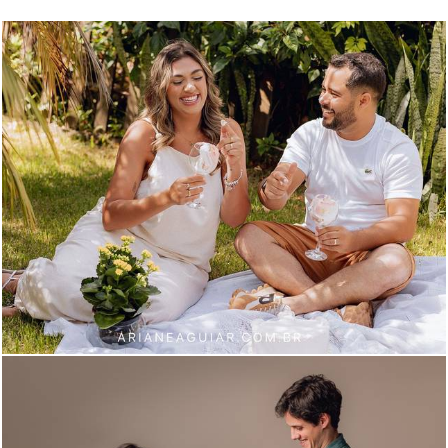
562
48