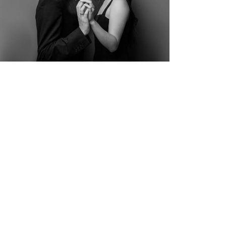
775
30