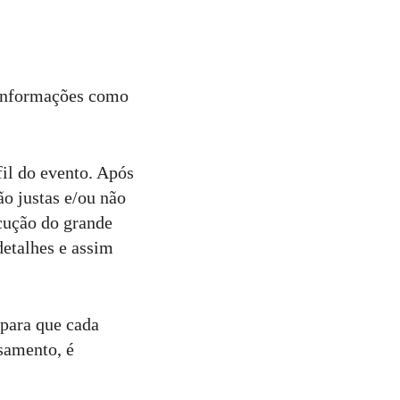
 informações como
il do evento. Após
ão justas e/ou não
cução do grande
detalhes e assim
 para que cada
samento, é