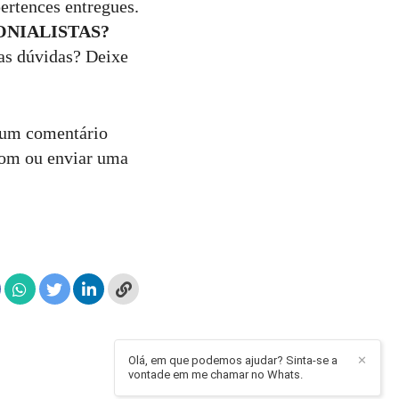
ertences entregues.
ONIALISTAS?
uas dúvidas? Deixe
r um comentário
com ou enviar uma
Olá, em que podemos ajudar? Sinta-se a
✕
vontade em me chamar no Whats.