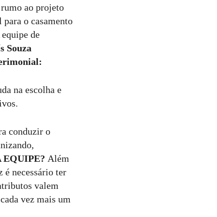
 rumo ao projeto
l para o casamento
 equipe de
s Souza
erimonial:
da na escolha e
tivos.
ra conduzir o
anizando,
 EQUIPE?
Além
 é necessário ter
atributos valem
m cada vez mais um