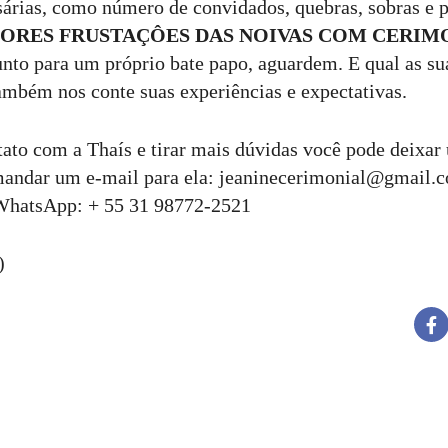
árias, como número de convidados, quebras, sobras e p
IORES FRUSTAÇÔES DAS NOIVAS COM CERIM
unto para um próprio bate papo, aguardem. E qual as s
ambém nos conte suas experiências e expectativas.
tato com a Thaís e tirar mais dúvidas você pode deixa
mandar um e-mail para ela: jeaninecerimonial@gmail.
WhatsApp: + 55 31 98772-2521
)