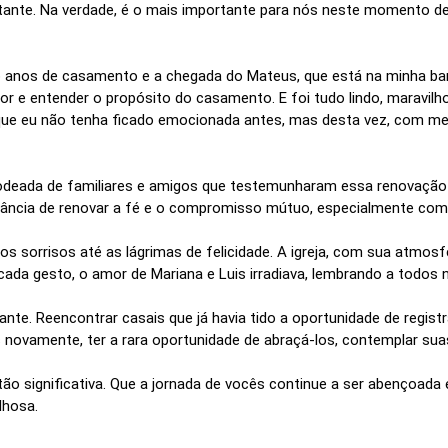
tante. Na verdade, é o mais importante para nós neste momento de
anos de casamento e a chegada do Mateus, que está na minha barri
or e entender o propósito do casamento. E foi tudo lindo, maravil
que eu não tenha ficado emocionada antes, mas desta vez, com meu
 rodeada de familiares e amigos que testemunharam essa renovação 
ância de renovar a fé e o compromisso mútuo, especialmente com
 sorrisos até as lágrimas de felicidade. A igreja, com sua atmosfe
 cada gesto, o amor de Mariana e Luis irradiava, lembrando a todos
e. Reencontrar casais que já havia tido a oportunidade de registr
s novamente, ter a rara oportunidade de abraçá-los, contemplar sua
tão significativa. Que a jornada de vocês continue a ser abençoad
lhosa.