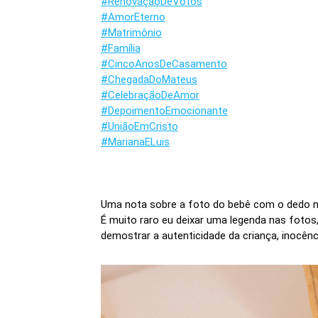
#RenovaçãoDeVotos
#AmorEterno
#Matrimônio
#Família
#CincoAnosDeCasamento
#ChegadaDoMateus
#CelebraçãoDeAmor
#DepoimentoEmocionante
#UniãoEmCristo
#MarianaELuis
Uma nota sobre a foto do bebê com o dedo no
É muito raro eu deixar uma legenda nas fotos,
demostrar a autenticidade da criança, inocên