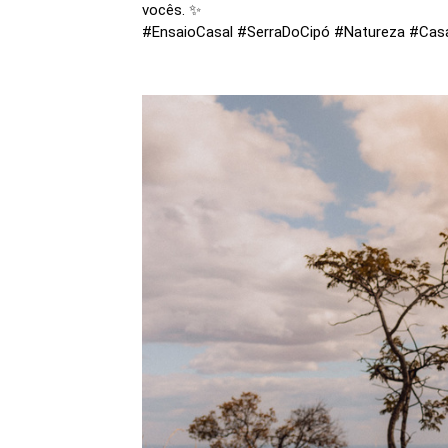
vocês. ✨
#EnsaioCasal #SerraDoCipó #Natureza #Casa