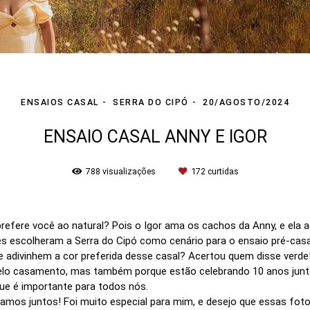
ENSAIOS CASAL
SERRA DO CIPÓ
20/AGOSTO/2024
ENSAIO CASAL ANNY E IGOR
788
visualizações
172
curtidas
refere você ao natural? Pois o Igor ama os cachos da Anny, e ela a
eles escolheram a Serra do Cipó como cenário para o ensaio pré-
e adivinhem a cor preferida desse casal? Acertou quem disse verde
pelo casamento, mas também porque estão celebrando 10 anos junto
 que é importante para todos nós.
passamos juntos! Foi muito especial para mim, e desejo que essas f