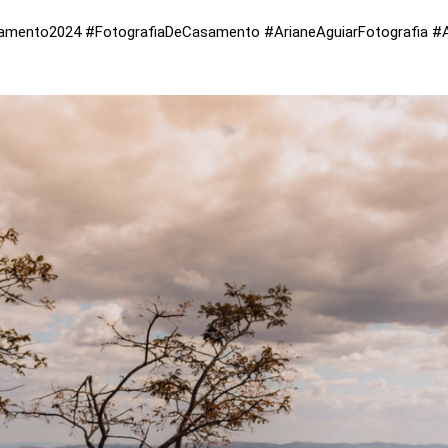
mento2024 #FotografiaDeCasamento #ArianeAguiarFotografia #Am