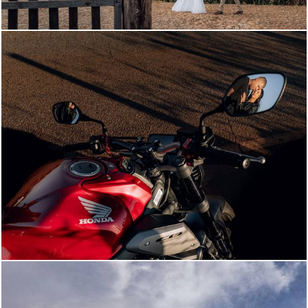
816
128