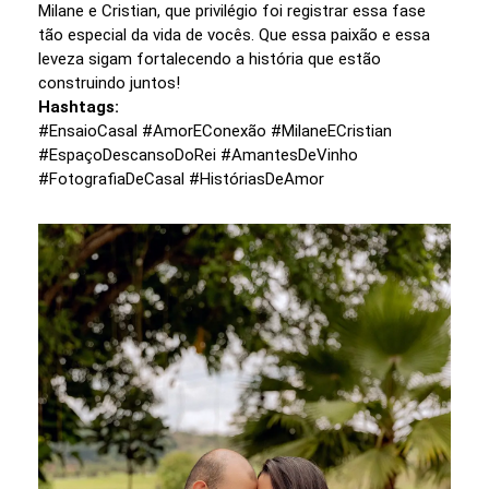
Milane e Cristian, que privilégio foi registrar essa fase
tão especial da vida de vocês. Que essa paixão e essa
leveza sigam fortalecendo a história que estão
construindo juntos!
Hashtags:
#EnsaioCasal #AmorEConexão #MilaneECristian
#EspaçoDescansoDoRei #AmantesDeVinho
#FotografiaDeCasal #HistóriasDeAmor