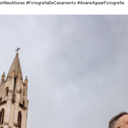
NasAlturas #FotografiaDeCasamento #ArianeAguiarFotografia