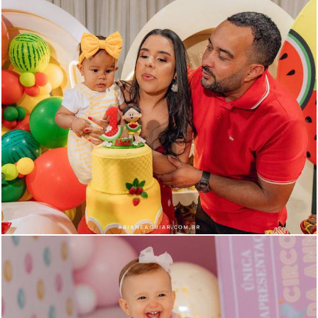
697
123