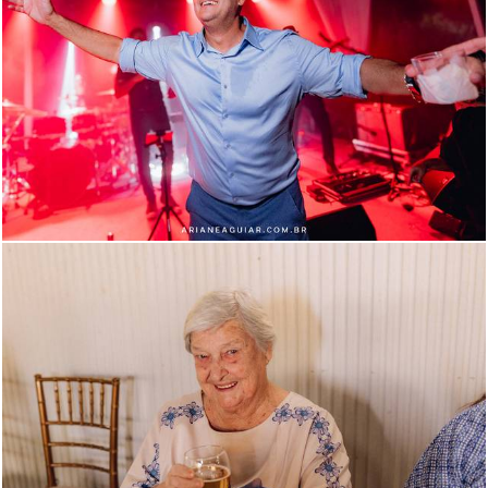
1154
118
813
117