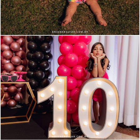
656
159