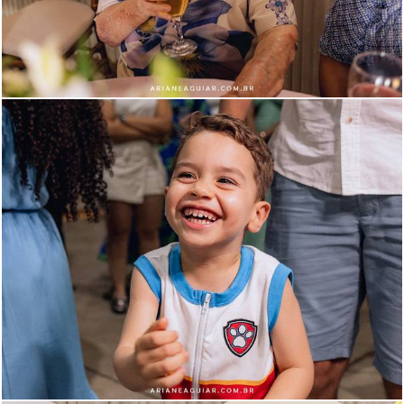
723
98