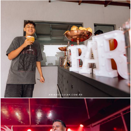
728
149