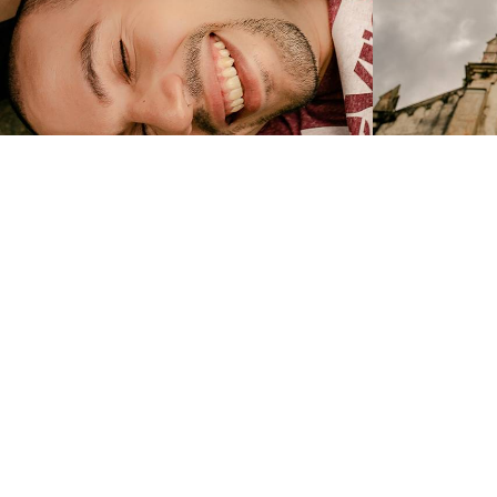
1755
72