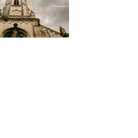
1471
99