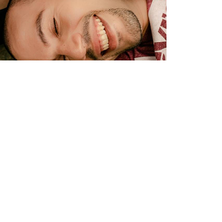
1755
72