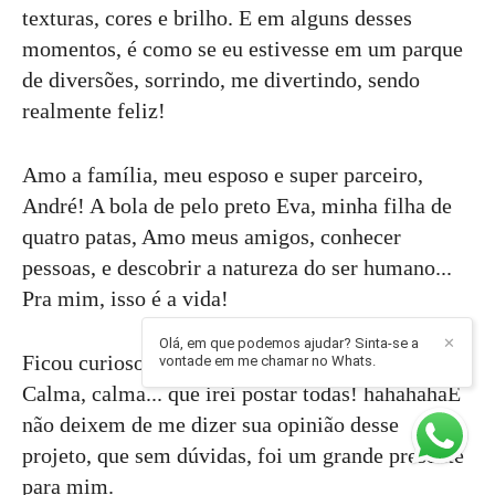
texturas, cores e brilho. E em alguns desses
momentos, é como se eu estivesse em um parque
de diversões, sorrindo, me divertindo, sendo
realmente feliz!
Amo a família, meu esposo e super parceiro,
André! A bola de pelo preto Eva, minha filha de
quatro patas, Amo meus amigos, conhecer
pessoas, e descobrir a natureza do ser humano...
Pra mim, isso é a vida!
Olá, em que podemos ajudar? Sinta-se a
✕
Ficou curioso para conhecer as outras galerias?
vontade em me chamar no Whats.
Calma, calma... que irei postar todas! hahahahaE
não deixem de me dizer sua opinião desse
projeto, que sem dúvidas, foi um grande presente
para mim.